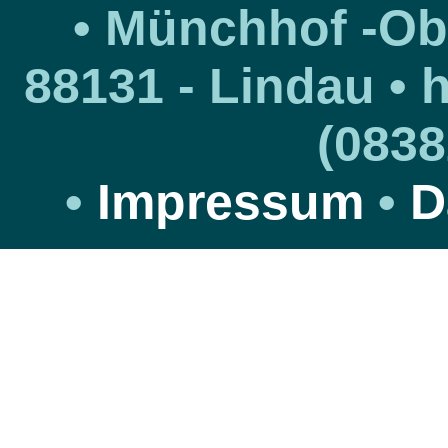
• Münchhof -Obs
88131 - Lindau • h
(0838
•
Impressum
•
D